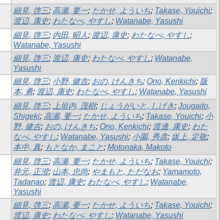
細見, 啓三
;
高瀬, 要一
;
たかせ, よういち
;
Takase, Youichi
;
渡辺, 康史
;
わたなべ, やすし
;
Watanabe, Yasushi
細見, 啓三
;
内田, 昭人
;
渡辺, 康史
;
わたなべ, やすし
;
Watanabe, Yasushi
細見, 啓三
;
渡辺, 康史
;
わたなべ, やすし
;
Watanabe,
Yasushi
細見, 啓三
;
小野, 健吉
;
おの, けんきち
;
Ono, Kenkichi
;
阪
本, 勇
;
渡辺, 康史
;
わたなべ, やすし
;
Watanabe, Yasushi
細見, 啓三
;
上垣内, 茂樹
;
じょうがいと, しげき
;
Jougaito,
Shigeki
;
高瀬, 要一
;
たかせ, よういち
;
Takase, Youichi
;
小
野, 健吉
;
おの, けんきち
;
Ono, Kenkichi
;
渡邊, 康史
;
わた
なべ, やすし
;
Watanabe, Yasushi
;
小園, 秀彦
;
坂上, 定敬
;
本中, 真
;
もとなか, まこと
;
Motonaka, Makoto
細見, 啓三
;
高瀬, 要一
;
たかせ, よういち
;
Takase, Youichi
;
井元, 正澄
;
山本, 忠尚
;
やまもと, ただなお
;
Yamamoto,
Tadanao
;
渡辺, 康史
;
わたなべ, やすし
;
Watanabe,
Yasushi
細見, 啓三
;
高瀬, 要一
;
たかせ, よういち
;
Takase, Youichi
;
渡辺, 康史
;
わたなべ, やすし
;
Watanabe, Yasushi