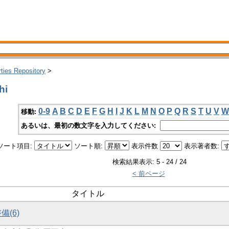
rties Repository
>
hi
0-9
A
B
C
D
E
F
G
H
I
J
K
L
M
N
O
P
Q
R
S
T
U
V
W
移動:
あるいは、最初の数文字を入力してください:
ソート項目:
ソート順:
表示件数
表示著者数:
検索結果表示: 5 - 24 / 24
< 前ページ
タイトル
備(6)