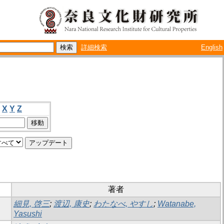
詳細検索
English
X
Y
Z
著者
細見, 啓三
;
渡辺, 康史
;
わたなべ, やすし
;
Watanabe,
Yasushi