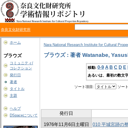
奈良文化財研究所
ホーム
Nara National Research Institute for Cultural Prope
ブラウズ : 著者 Watanabe, Yasus
ブラウズ
コミュニティ/
0-9
A
B
C
D
E
移動:
コレクション
発行日
あるいは、最初の数文字
著者
ソート項目:
ソート
タイトル
主題
ヘルプ
発行日
DSpaceについて
1976年11月6日土曜日
010 平城宮跡の整