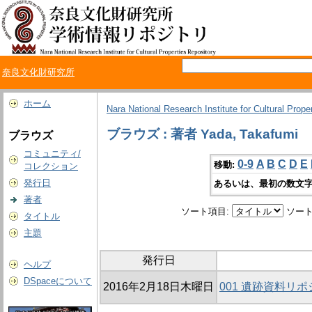
奈良文化財研究所
ホーム
Nara National Research Institute for Cultural Prope
ブラウズ : 著者 Yada, Takafumi
ブラウズ
コミュニティ/
0-9
A
B
C
D
E
移動:
コレクション
発行日
あるいは、最初の数文字
著者
ソート項目:
ソート
タイトル
主題
発行日
ヘルプ
DSpaceについて
2016年2月18日木曜日
001 遺跡資料リ