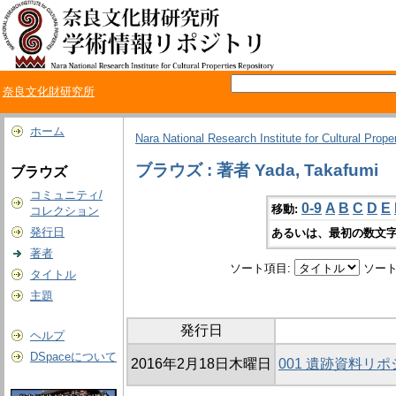
奈良文化財研究所
ホーム
Nara National Research Institute for Cultural Prope
ブラウズ : 著者 Yada, Takafumi
ブラウズ
コミュニティ/
0-9
A
B
C
D
E
移動:
コレクション
発行日
あるいは、最初の数文字
著者
ソート項目:
ソート
タイトル
主題
発行日
ヘルプ
DSpaceについて
2016年2月18日木曜日
001 遺跡資料リ