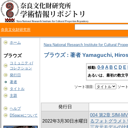
奈良文化財研究所
ホーム
Nara National Research Institute for Cultural Prope
ブラウズ : 著者 Yamaguchi, Hiros
ブラウズ
コミュニティ/
0-9
A
B
C
D
E
移動:
コレクション
発行日
あるいは、最初の数文字
著者
ソート項目:
ソート
タイトル
主題
発行日
ヘルプ
004 第2章 SfM
DSpaceについて
2022年3月30日水曜日
るフォトグラメト
三次元モデルの比