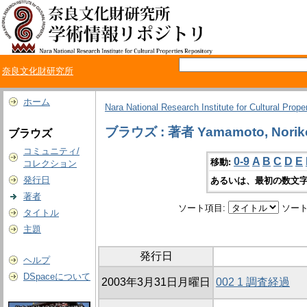
奈良文化財研究所
ホーム
Nara National Research Institute for Cultural Prope
ブラウズ : 著者 Yamamoto, Norik
ブラウズ
コミュニティ/
0-9
A
B
C
D
E
移動:
コレクション
発行日
あるいは、最初の数文字
著者
ソート項目:
ソート
タイトル
主題
発行日
ヘルプ
DSpaceについて
2003年3月31日月曜日
002 1 調査経過