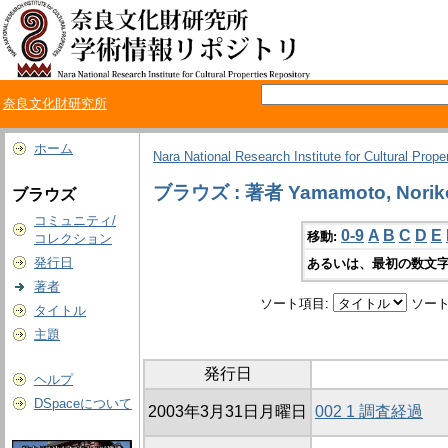
奈良文化財研究所
ホーム
Nara National Research Institute for Cultural Prope
ブラウズ : 著者 Yamamoto, Norik
ブラウズ
コミュニティ/
0-9
A
B
C
D
E
移動:
コレクション
発行日
あるいは、最初の数文字
著者
ソート項目:
ソート
タイトル
主題
発行日
ヘルプ
DSpaceについて
2003年3月31日月曜日
002 1 調査経過