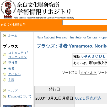
奈良文化財研究所
ホーム
Nara National Research Institute for Cultural Prope
ブラウズ : 著者 Yamamoto, Norik
ブラウズ
コミュニティ/
0-9
A
B
C
D
E
移動:
コレクション
発行日
あるいは、最初の数文字
著者
ソート項目:
ソート
タイトル
主題
発行日
ヘルプ
DSpaceについて
2003年3月31日月曜日
002 1 調査経過