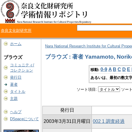
奈良文化財研究所
ホーム
Nara National Research Institute for Cultural Prope
ブラウズ : 著者 Yamamoto, Norik
ブラウズ
コミュニティ/
0-9
A
B
C
D
E
移動:
コレクション
発行日
あるいは、最初の数文字
著者
ソート項目:
ソート
タイトル
主題
発行日
ヘルプ
DSpaceについて
2003年3月31日月曜日
002 1 調査経過