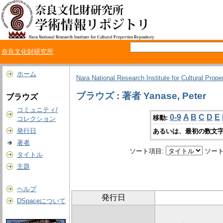
奈良文化財研究所
ホーム
Nara National Research Institute for Cultural Prope
ブラウズ : 著者 Yanase, Peter
ブラウズ
コミュニティ/
0-9
A
B
C
D
E
移動:
コレクション
発行日
あるいは、最初の数文字
著者
ソート項目:
ソート
タイトル
主題
ヘルプ
発行日
DSpaceについて