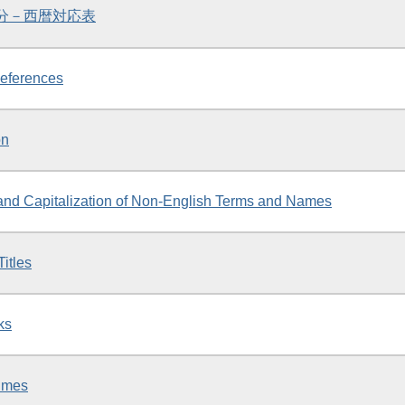
区分－西暦対応表
eferences
on
n and Capitalization of Non-English Terms and Names
itles
ks
imes