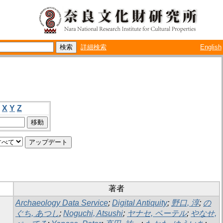
詳細検索
English
X
Y
Z
著者
Archaeology Data Service
;
Digital Antiquity
;
野口, 淳
;
の
ぐち, あつし
;
Noguchi, Atsushi
;
ヤナセ, ペーテル
;
やなせ,