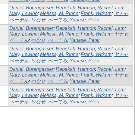
Daniel, Borengasser
;
Rebekah, Harmon
;
Rachel, Lam
;
Mary, Lewine
;
Melissa, M. Rinne
;
Frank, Witkam
;
ヤナセ,
ペーテル
;
やなせ, ぺーてる
;
Yanase, Peter
Daniel, Borengasser
;
Rebekah, Harmon
;
Rachel, Lam
;
Mary, Lewine
;
Melissa, M. Rinne
;
Frank, Witkam
;
ヤナセ,
ペーテル
;
やなせ, ぺーてる
;
Yanase, Peter
Daniel, Borengasser
;
Rebekah, Harmon
;
Rachel, Lam
;
Mary, Lewine
;
Melissa, M. Rinne
;
Frank, Witkam
;
ヤナセ,
ペーテル
;
やなせ, ぺーてる
;
Yanase, Peter
Daniel, Borengasser
;
Rebekah, Harmon
;
Rachel, Lam
;
Mary, Lewine
;
Melissa, M. Rinne
;
Frank, Witkam
;
ヤナセ,
ペーテル
;
やなせ, ぺーてる
;
Yanase, Peter
Daniel, Borengasser
;
Rebekah, Harmon
;
Rachel, Lam
;
Mary, Lewine
;
Melissa, M. Rinne
;
Frank, Witkam
;
ヤナセ,
ペーテル
;
やなせ, ぺーてる
;
Yanase, Peter