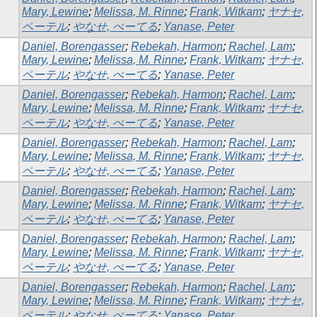
Mary, Lewine
;
Melissa, M. Rinne
;
Frank, Witkam
;
ヤナセ,
ペーテル
;
やなせ, ぺーてる
;
Yanase, Peter
Daniel, Borengasser
;
Rebekah, Harmon
;
Rachel, Lam
;
Mary, Lewine
;
Melissa, M. Rinne
;
Frank, Witkam
;
ヤナセ,
ペーテル
;
やなせ, ぺーてる
;
Yanase, Peter
Daniel, Borengasser
;
Rebekah, Harmon
;
Rachel, Lam
;
Mary, Lewine
;
Melissa, M. Rinne
;
Frank, Witkam
;
ヤナセ,
ペーテル
;
やなせ, ぺーてる
;
Yanase, Peter
Daniel, Borengasser
;
Rebekah, Harmon
;
Rachel, Lam
;
Mary, Lewine
;
Melissa, M. Rinne
;
Frank, Witkam
;
ヤナセ,
ペーテル
;
やなせ, ぺーてる
;
Yanase, Peter
Daniel, Borengasser
;
Rebekah, Harmon
;
Rachel, Lam
;
Mary, Lewine
;
Melissa, M. Rinne
;
Frank, Witkam
;
ヤナセ,
ペーテル
;
やなせ, ぺーてる
;
Yanase, Peter
Daniel, Borengasser
;
Rebekah, Harmon
;
Rachel, Lam
;
Mary, Lewine
;
Melissa, M. Rinne
;
Frank, Witkam
;
ヤナセ,
ペーテル
;
やなせ, ぺーてる
;
Yanase, Peter
Daniel, Borengasser
;
Rebekah, Harmon
;
Rachel, Lam
;
Mary, Lewine
;
Melissa, M. Rinne
;
Frank, Witkam
;
ヤナセ,
ペーテル
;
やなせ, ぺーてる
;
Yanase, Peter