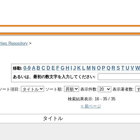
rties Repository
>
0-9
A
B
C
D
E
F
G
H
I
J
K
L
M
N
O
P
Q
R
S
T
U
V
W
移動:
あるいは、最初の数文字を入力してください:
ソート項目:
ソート順:
表示件数
表示著者数:
検索結果表示: 16 - 35 / 35
< 前ページ
タイトル