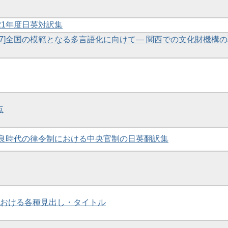
 2021年度日英対訳集
 [7]全国の模範となる多言語化に向けて― 関西での文化財機構
点
9]奈良時代の律令制における中央官制の日英翻訳集
室内における各種見出し・タイトル