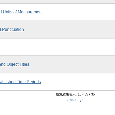
d Units of Measurement
 Punctuation
and Object Titles
tablished Time Periods
検索結果表示: 16 - 35 / 35
< 前ページ