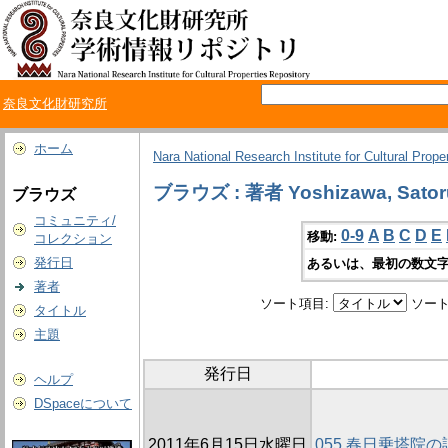
奈良文化財研究所
ホーム
Nara National Research Institute for Cultural Prope
ブラウズ : 著者 Yoshizawa, Sator
ブラウズ
コミュニティ/
0-9
A
B
C
D
E
移動:
コレクション
発行日
あるいは、最初の数文字
著者
ソート項目:
ソート
タイトル
主題
発行日
ヘルプ
DSpaceについて
2011年6月15日水曜日
055 春日乗塔院の