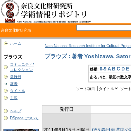
奈良文化財研究所
ホーム
Nara National Research Institute for Cultural Prope
ブラウズ : 著者 Yoshizawa, Sator
ブラウズ
コミュニティ/
0-9
A
B
C
D
E
移動:
コレクション
発行日
あるいは、最初の数文字
著者
ソート項目:
ソート
タイトル
主題
発行日
ヘルプ
DSpaceについて
2011年6月15日水曜日
055 春日乗塔院の