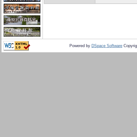
Powered by
DSpace Software
Copyrig