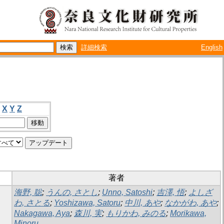
詳細検索
English
X
Y
Z
著者
海野, 聡
;
うんの, さとし
;
Unno, Satoshi
;
吉澤, 悟
;
よしざ
わ, さとる
;
Yoshizawa, Satoru
;
中川, あや
;
なかがわ, あや
;
Nakagawa, Aya
;
森川, 実
;
もりかわ, みのる
;
Morikawa,
Minoru