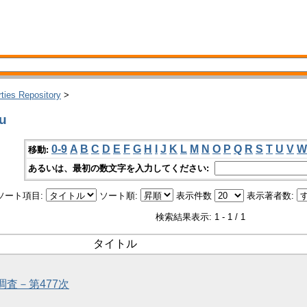
rties Repository
>
u
0-9
A
B
C
D
E
F
G
H
I
J
K
L
M
N
O
P
Q
R
S
T
U
V
W
移動:
あるいは、最初の数文字を入力してください:
ソート項目:
ソート順:
表示件数
表示著者数:
検索結果表示: 1 - 1 / 1
タイトル
調査－第477次