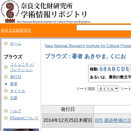
奈良文化財研究所
ホーム
Nara National Research Institute for Cultural Prope
ブラウズ : 著者 あきやま, くにお
ブラウズ
コミュニティ/
0-9
A
B
C
D
E
移動:
コレクション
発行日
あるいは、最初の数文字
著者
ソート項目:
ソート
タイトル
主題
発行日
ヘルプ
DSpaceについて
2014年12月25日木曜日
005 遺跡整備の