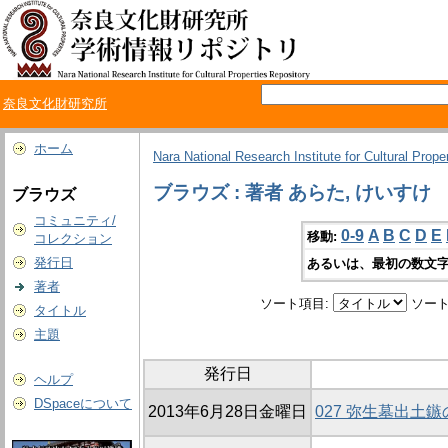
奈良文化財研究所
ホーム
Nara National Research Institute for Cultural Prope
ブラウズ : 著者 あらた, けいすけ
ブラウズ
コミュニティ/
0-9
A
B
C
D
E
移動:
コレクション
発行日
あるいは、最初の数文字
著者
ソート項目:
ソート
タイトル
主題
発行日
ヘルプ
DSpaceについて
2013年6月28日金曜日
027 弥生墓出土