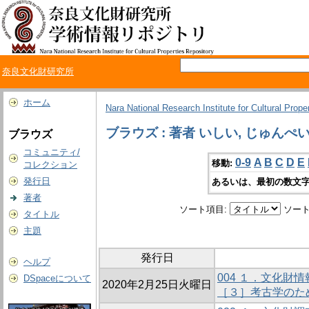
奈良文化財研究所
ホーム
Nara National Research Institute for Cultural Prope
ブラウズ : 著者 いしい, じゅんぺ
ブラウズ
コミュニティ/
0-9
A
B
C
D
E
移動:
コレクション
発行日
あるいは、最初の数文字
著者
ソート項目:
ソート
タイトル
主題
発行日
ヘルプ
004 １．文化財
DSpaceについて
2020年2月25日火曜日
［３］考古学のた