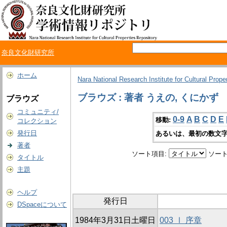
奈良文化財研究所
ホーム
Nara National Research Institute for Cultural Prope
ブラウズ : 著者 うえの, くにかず
ブラウズ
コミュニティ/
0-9
A
B
C
D
E
移動:
コレクション
発行日
あるいは、最初の数文字
著者
ソート項目:
ソート
タイトル
主題
ヘルプ
発行日
DSpaceについて
1984年3月31日土曜日
003 Ⅰ 序章