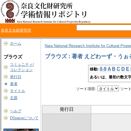
奈良文化財研究所
ホーム
Nara National Research Institute for Cultural Prope
ブラウズ : 著者 えどわーず・うぉ
ブラウズ
コミュニティ/
0-9
A
B
C
D
E
移動:
コレクション
発行日
あるいは、最初の数文字
著者
ソート項目:
ソート
タイトル
主題
発行日
ヘルプ
DSpaceについて