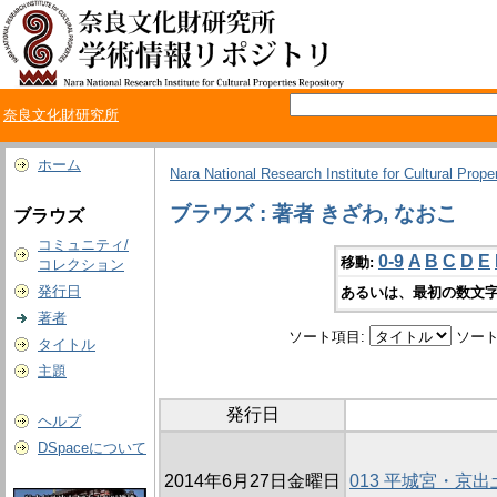
奈良文化財研究所
ホーム
Nara National Research Institute for Cultural Prope
ブラウズ : 著者 きざわ, なおこ
ブラウズ
コミュニティ/
0-9
A
B
C
D
E
移動:
コレクション
発行日
あるいは、最初の数文字
著者
ソート項目:
ソート
タイトル
主題
発行日
ヘルプ
DSpaceについて
2014年6月27日金曜日
013 平城宮・京