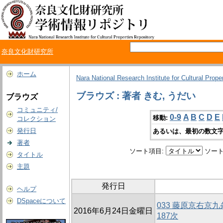
奈良文化財研究所
ホーム
Nara National Research Institute for Cultural Prope
ブラウズ : 著者 きむ, うだい
ブラウズ
コミュニティ/
0-9
A
B
C
D
E
移動:
コレクション
発行日
あるいは、最初の数文字
著者
ソート項目:
ソート
タイトル
主題
発行日
ヘルプ
DSpaceについて
033 藤原京右京
2016年6月24日金曜日
187次