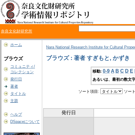
奈良文化財研究所
ホーム
Nara National Research Institute for Cultural Prope
ブラウズ : 著者 すぎもと, かずき
ブラウズ
コミュニティ/
0-9
A
B
C
D
E
移動:
コレクション
発行日
あるいは、最初の数文字
著者
ソート項目:
ソート
タイトル
主題
発行日
ヘルプ
DSpaceについて