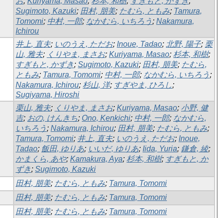
お
;
Kuriyama, Masao
;
杉本, 和樹
;
すぎもと, かずき
;
Sugimoto, Kazuki
;
田村, 朋美
;
たむら, ともみ
;
Tamura,
Tomomi
;
中村, 一郎
;
なかむら, いちろう
;
Nakamura,
Ichirou
井上, 直夫
;
いのうえ, ただお
;
Inoue, Tadao
;
北野, 陽子
;
栗
山, 雅夫
;
くりやま, まさお
;
Kuriyama, Masao
;
杉本, 和樹
;
すぎもと, かずき
;
Sugimoto, Kazuki
;
田村, 朋美
;
たむら,
ともみ
;
Tamura, Tomomi
;
中村, 一郎
;
なかむら, いちろう
;
Nakamura, Ichirou
;
杉山, 洋
;
すぎやま, ひろし
;
Sugiyama, Hiroshi
栗山, 雅夫
;
くりやま, まさお
;
Kuriyama, Masao
;
小野, 健
吉
;
おの, けんきち
;
Ono, Kenkichi
;
中村, 一郎
;
なかむら,
いちろう
;
Nakamura, Ichirou
;
田村, 朋美
;
たむら, ともみ
;
Tamura, Tomomi
;
井上, 直夫
;
いのうえ, ただお
;
Inoue,
Tadao
;
飯田, ゆりあ
;
いいだ, ゆりあ
;
Iida, Yuria
;
鎌倉, 綾
;
かまくら, あや
;
Kamakura, Aya
;
杉本, 和樹
;
すぎもと, か
ずき
;
Sugimoto, Kazuki
田村, 朋美
;
たむら, ともみ
;
Tamura, Tomomi
田村, 朋美
;
たむら, ともみ
;
Tamura, Tomomi
田村, 朋美
;
たむら, ともみ
;
Tamura, Tomomi