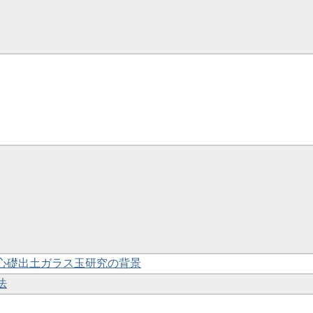
塔心礎出土ガラス玉研究の背景
法