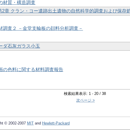
玉の材質・構造調査
考 第2章 クラン・コー遺跡出土遺物の自然科学的調査および保存
古材調査２ －金堂支輪板の顔料分析調査－
ソーダ石灰ガラス小玉
壁画の色料に関する材料調査報告
検索結果表示: 1 - 20 / 38
次ページ >
ht © 2002-2007
MIT
and
Hewlett-Packard