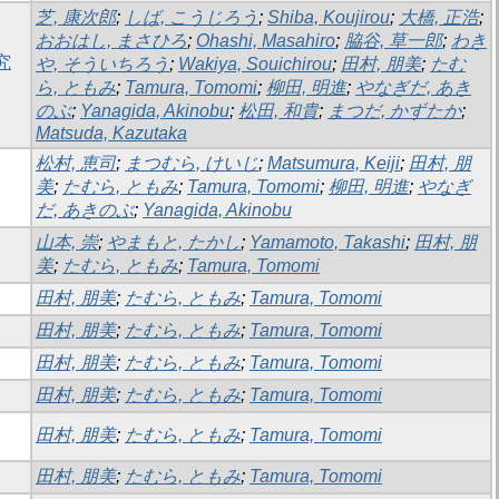
芝, 康次郎
;
しば, こうじろう
;
Shiba, Koujirou
;
大橋, 正浩
;
おおはし, まさひろ
;
Ohashi, Masahiro
;
脇谷, 草一郎
;
わき
究
や, そういちろう
;
Wakiya, Souichirou
;
田村, 朋美
;
たむ
ら, ともみ
;
Tamura, Tomomi
;
柳田, 明進
;
やなぎだ, あき
のぶ
;
Yanagida, Akinobu
;
松田, 和貴
;
まつだ, かずたか
;
Matsuda, Kazutaka
松村, 恵司
;
まつむら, けいじ
;
Matsumura, Keiji
;
田村, 朋
美
;
たむら, ともみ
;
Tamura, Tomomi
;
柳田, 明進
;
やなぎ
だ, あきのぶ
;
Yanagida, Akinobu
山本, 崇
;
やまもと, たかし
;
Yamamoto, Takashi
;
田村, 朋
美
;
たむら, ともみ
;
Tamura, Tomomi
田村, 朋美
;
たむら, ともみ
;
Tamura, Tomomi
田村, 朋美
;
たむら, ともみ
;
Tamura, Tomomi
田村, 朋美
;
たむら, ともみ
;
Tamura, Tomomi
田村, 朋美
;
たむら, ともみ
;
Tamura, Tomomi
田村, 朋美
;
たむら, ともみ
;
Tamura, Tomomi
田村, 朋美
;
たむら, ともみ
;
Tamura, Tomomi