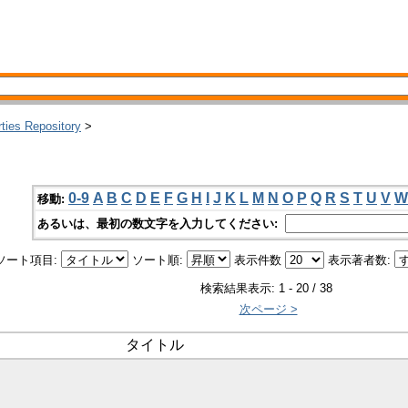
rties Repository
>
0-9
A
B
C
D
E
F
G
H
I
J
K
L
M
N
O
P
Q
R
S
T
U
V
W
移動:
あるいは、最初の数文字を入力してください:
ソート項目:
ソート順:
表示件数
表示著者数:
検索結果表示: 1 - 20 / 38
次ページ >
タイトル