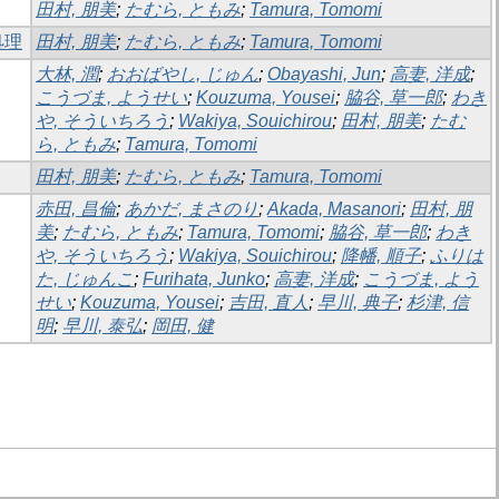
田村, 朋美
;
たむら, ともみ
;
Tamura, Tomomi
処理
田村, 朋美
;
たむら, ともみ
;
Tamura, Tomomi
大林, 潤
;
おおばやし, じゅん
;
Obayashi, Jun
;
高妻, 洋成
;
こうづま, ようせい
;
Kouzuma, Yousei
;
脇谷, 草一郎
;
わき
や, そういちろう
;
Wakiya, Souichirou
;
田村, 朋美
;
たむ
ら, ともみ
;
Tamura, Tomomi
田村, 朋美
;
たむら, ともみ
;
Tamura, Tomomi
赤田, 昌倫
;
あかだ, まさのり
;
Akada, Masanori
;
田村, 朋
美
;
たむら, ともみ
;
Tamura, Tomomi
;
脇谷, 草一郎
;
わき
や, そういちろう
;
Wakiya, Souichirou
;
降幡, 順子
;
ふりは
た, じゅんこ
;
Furihata, Junko
;
高妻, 洋成
;
こうづま, よう
せい
;
Kouzuma, Yousei
;
吉田, 直人
;
早川, 典子
;
杉津, 信
明
;
早川, 泰弘
;
岡田, 健