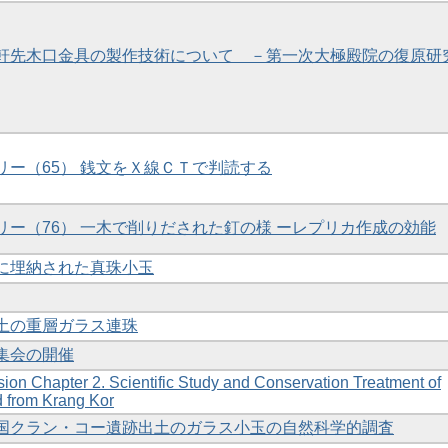
出土軒先木口金具の製作技術について －第一次大極殿院の復原研
ラリー（65） 銭文をＸ線ＣＴで判読する
ラリー（76） 一木で削りだされた釘の様 ーレプリカ作成の効能
礎に埋納された真珠小玉
出土の重層ガラス連珠
究集会の開催
sion Chapter 2. Scientific Study and Conservation Treatment of
d from Krang Kor
ア王国クラン・コー遺跡出土のガラス小玉の自然科学的調査