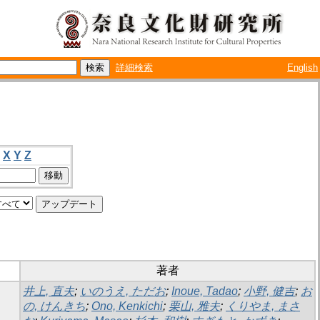
詳細検索
English
X
Y
Z
著者
井上, 直夫
;
いのうえ, ただお
;
Inoue, Tadao
;
小野, 健吉
;
お
の, けんきち
;
Ono, Kenkichi
;
栗山, 雅夫
;
くりやま, まさ