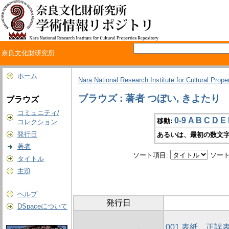
奈良文化財研究所
ホーム
Nara National Research Institute for Cultural Prope
ブラウズ : 著者 つぼい, きよたり
ブラウズ
コミュニティ/
0-9
A
B
C
D
E
移動:
コレクション
発行日
あるいは、最初の数文字
著者
ソート項目:
ソート
タイトル
主題
ヘルプ
発行日
DSpaceについて
001 表紙、正