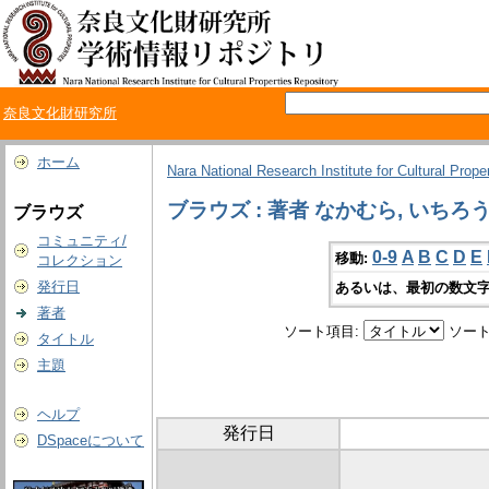
奈良文化財研究所
ホーム
Nara National Research Institute for Cultural Prope
ブラウズ : 著者 なかむら, いちろ
ブラウズ
コミュニティ/
0-9
A
B
C
D
E
移動:
コレクション
発行日
あるいは、最初の数文字
著者
ソート項目:
ソート
タイトル
主題
ヘルプ
発行日
DSpaceについて