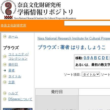
奈良文化財研究所
ホーム
Nara National Research Institute for Cultural Prope
ブラウズ : 著者 はりま, しょうこ
ブラウズ
コミュニティ/
0-9
A
B
C
D
E
移動:
コレクション
発行日
あるいは、最初の数文字
著者
ソート項目:
ソート
タイトル
主題
発行日
ヘルプ
DSpaceについて