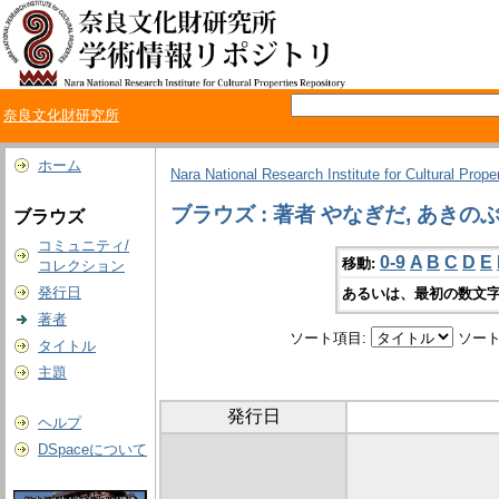
奈良文化財研究所
ホーム
Nara National Research Institute for Cultural Prope
ブラウズ : 著者 やなぎだ, あきの
ブラウズ
コミュニティ/
0-9
A
B
C
D
E
移動:
コレクション
発行日
あるいは、最初の数文字
著者
ソート項目:
ソート
タイトル
主題
発行日
ヘルプ
DSpaceについて