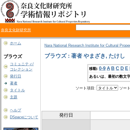
奈良文化財研究所
ホーム
Nara National Research Institute for Cultural Prope
ブラウズ : 著者 やまざき, たけし
ブラウズ
コミュニティ/
0-9
A
B
C
D
E
移動:
コレクション
発行日
あるいは、最初の数文字
著者
ソート項目:
ソート
タイトル
主題
ヘルプ
発行日
DSpaceについて