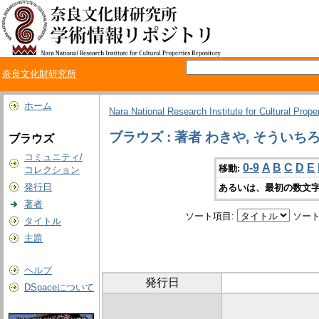
奈良文化財研究所
ホーム
Nara National Research Institute for Cultural Prope
ブラウズ : 著者 わきや, そういち
ブラウズ
コミュニティ/
0-9
A
B
C
D
E
移動:
コレクション
発行日
あるいは、最初の数文字
著者
ソート項目:
ソート
タイトル
主題
ヘルプ
発行日
DSpaceについて