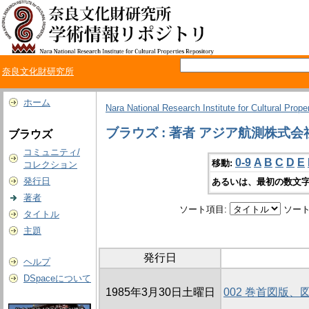
奈良文化財研究所
ホーム
Nara National Research Institute for Cultural Prope
ブラウズ : 著者 アジア航測株式会
ブラウズ
コミュニティ/
0-9
A
B
C
D
E
移動:
コレクション
発行日
あるいは、最初の数文字
著者
ソート項目:
ソート
タイトル
主題
発行日
ヘルプ
DSpaceについて
1985年3月30日土曜日
002 巻首図版、