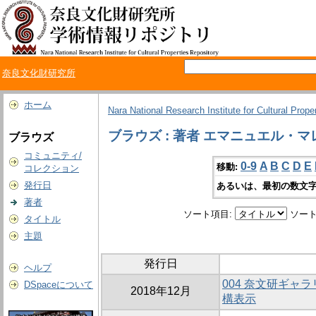
奈良文化財研究所
ホーム
Nara National Research Institute for Cultural Prope
ブラウズ : 著者 エマニュエル・マ
ブラウズ
コミュニティ/
0-9
A
B
C
D
E
移動:
コレクション
発行日
あるいは、最初の数文字
著者
ソート項目:
ソート
タイトル
主題
発行日
ヘルプ
004 奈文研ギャ
DSpaceについて
2018年12月
構表示