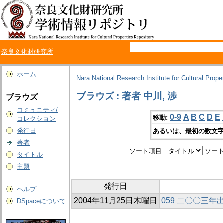
奈良文化財研究所
ホーム
Nara National Research Institute for Cultural Prope
ブラウズ : 著者 中川, 渉
ブラウズ
コミュニティ/
0-9
A
B
C
D
E
移動:
コレクション
発行日
あるいは、最初の数文字
著者
ソート項目:
ソート
タイトル
主題
発行日
ヘルプ
2004年11月25日木曜日
059 二〇〇三
DSpaceについて