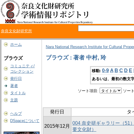
奈良文化財研究所
ホーム
Nara National Research Institute for Cultural Prope
ブラウズ : 著者 中村, 玲
ブラウズ
コミュニティ/
0-9
A
B
C
D
E
移動:
コレクション
発行日
あるいは、最初の数文字
著者
ソート項目:
ソート
タイトル
主題
発行日
タ
ヘルプ
DSpaceについて
004 奈史研ギャラリー（5
2015年12月
要文化財）