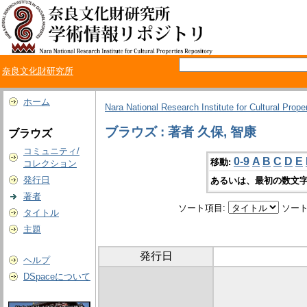
奈良文化財研究所
ホーム
Nara National Research Institute for Cultural Prope
ブラウズ : 著者 久保, 智康
ブラウズ
コミュニティ/
0-9
A
B
C
D
E
移動:
コレクション
発行日
あるいは、最初の数文字
著者
ソート項目:
ソート
タイトル
主題
発行日
ヘルプ
DSpaceについて