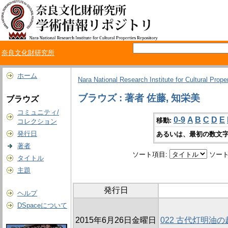
奈良文化財研究所
ホーム
Nara National Research Institute for Cultural Prope
ブラウズ : 著者 佐藤, 知栄美
ブラウズ
コミュニティ/
0-9
A
B
C
D
E
移動:
コレクション
発行日
あるいは、最初の数文字
著者
ソート項目:
ソート
タイトル
主題
発行日
ヘルプ
DSpaceについて
2015年6月26日金曜日
022 古代灯明油