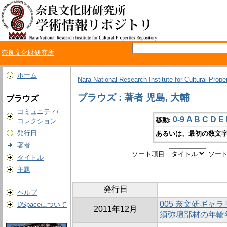
奈良文化財研究所
ホーム
Nara National Research Institute for Cultural Prope
ブラウズ : 著者 児島, 大輔
ブラウズ
コミュニティ/
0-9
A
B
C
D
E
移動:
コレクション
発行日
あるいは、最初の数文字
著者
ソート項目:
ソート
タイトル
主題
発行日
ヘルプ
005 奈文研ギャラ
DSpaceについて
2011年12月
須弥壇部材の年輪