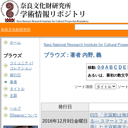
奈良文化財研究所
ホーム
Nara National Research Institute for Cultural Prope
ブラウズ : 著者 内野, 義
ブラウズ
コミュニティ/
0-9
A
B
C
D
E
移動:
コレクション
発行日
あるいは、最初の数文字
著者
ソート項目:
ソート
タイトル
主題
発行日
ヘルプ
015 「元寇船は
DSpaceについて
2016年12月9日金曜日
る― スマートフ
用した元寇船復元