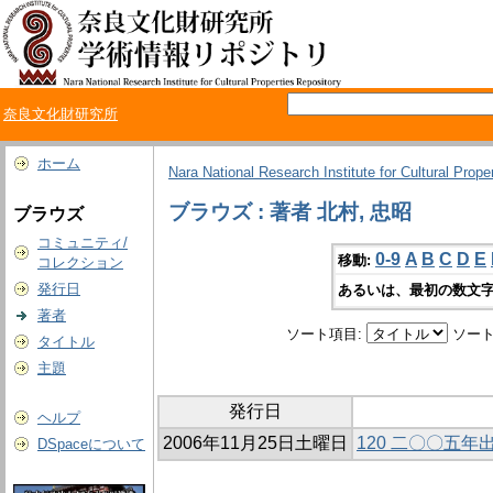
奈良文化財研究所
ホーム
Nara National Research Institute for Cultural Prope
ブラウズ : 著者 北村, 忠昭
ブラウズ
コミュニティ/
0-9
A
B
C
D
E
移動:
コレクション
発行日
あるいは、最初の数文字
著者
ソート項目:
ソート
タイトル
主題
発行日
ヘルプ
2006年11月25日土曜日
120 二〇〇五
DSpaceについて