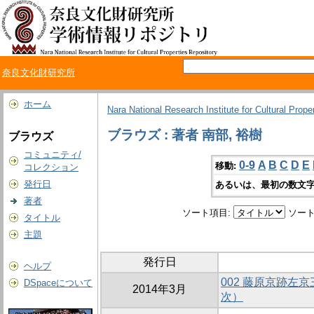
奈良文化財研究所
ホーム
Nara National Research Institute for Cultural Prope
ブラウズ : 著者 南部, 裕樹
ブラウズ
コミュニティ/
0-9
A
B
C
D
E
移動:
コレクション
発行日
あるいは、最初の数文字
著者
ソート項目:
ソート
タイトル
主題
発行日
ヘルプ
002 藤原京跡左
DSpaceについて
2014年3月
次）