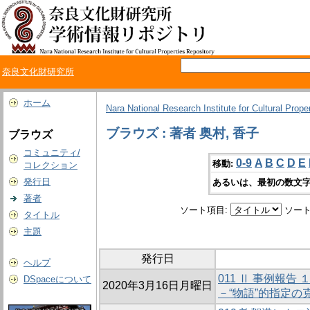
奈良文化財研究所
ホーム
Nara National Research Institute for Cultural Prope
ブラウズ : 著者 奥村, 香子
ブラウズ
コミュニティ/
0-9
A
B
C
D
E
移動:
コレクション
発行日
あるいは、最初の数文字
著者
ソート項目:
ソート
タイトル
主題
発行日
ヘルプ
011 Ⅱ 事例報
DSpaceについて
2020年3月16日月曜日
－“物語”的指定の