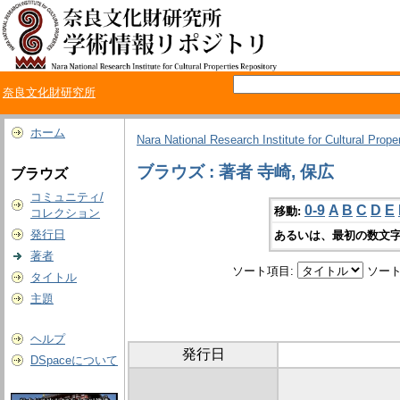
奈良文化財研究所
ホーム
Nara National Research Institute for Cultural Prope
ブラウズ : 著者 寺崎, 保広
ブラウズ
コミュニティ/
0-9
A
B
C
D
E
移動:
コレクション
発行日
あるいは、最初の数文字
著者
ソート項目:
ソート
タイトル
主題
ヘルプ
発行日
DSpaceについて