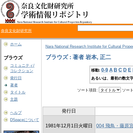
奈良文化財研究所
ホーム
Nara National Research Institute for Cultural Prope
ブラウズ : 著者 岩本, 正二
ブラウズ
コミュニティ/
0-9
A
B
C
D
E
移動:
コレクション
発行日
あるいは、最初の数文字
著者
ソート項目:
ソート
タイトル
主題
発行日
ヘルプ
DSpaceについて
1981年12月1日火曜日
004 飛鳥・藤原