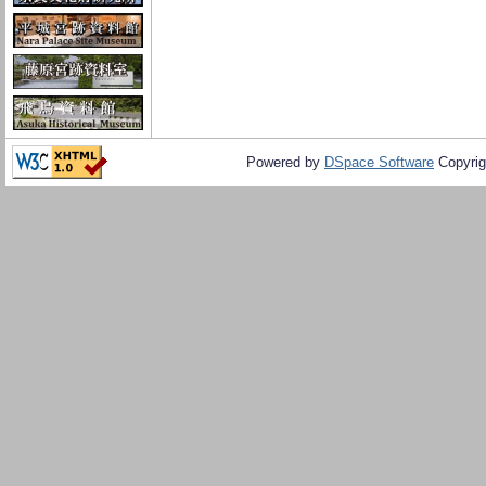
Powered by
DSpace Software
Copyrig