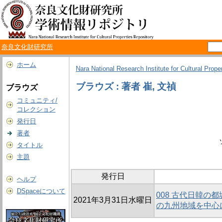
奈良文化財研究所
ホーム
Nara National Research Institute for Cultural Prope
ブラウズ : 著者 崔, 文禎
ブラウズ
コミュニティ/
コレクション
発行日
著者
タイトル
主題
発行日
ヘルプ
DSpaceについて
008 古代日韓
2021年3月31日水曜日
の九州地域を中心