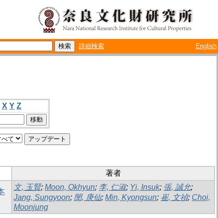
詳細検索
English
X
Y
Z
著者
文, 玉賢
;
Moon, Okhyun
;
李, 仁淑
;
Yi, Insuk
;
張, 誠允
;
本
Jang, Sungyoon
;
閔, 庚仙
;
Min, Kyongsun
;
崔, 文禎
;
Choi,
Moonjung