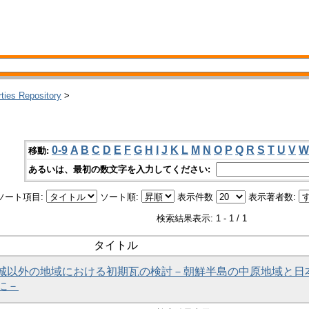
rties Repository
>
0-9
A
B
C
D
E
F
G
H
I
J
K
L
M
N
O
P
Q
R
S
T
U
V
W
移動:
あるいは、最初の数文字を入力してください:
ソート項目:
ソート順:
表示件数
表示著者数:
検索結果表示: 1 - 1 / 1
タイトル
の都城以外の地域における初期瓦の検討－朝鮮半島の中原地域と日
に－