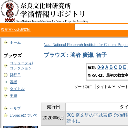
奈良文化財研究所
ホーム
Nara National Research Institute for Cultural Prope
ブラウズ : 著者 廣瀬, 智子
ブラウズ
コミュニティ/
0-9
A
B
C
D
E
移動:
コレクション
発行日
あるいは、最初の数文字
著者
ソート項目:
ソート
タイトル
主題
発行日
タ
ヘルプ
001 奈文研の平城宮跡での
DSpaceについて
2020年6月
読本に