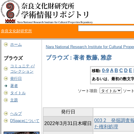
奈良文化財研究所
ホーム
Nara National Research Institute for Cultural Prope
ブラウズ : 著者 数藤, 雅彦
ブラウズ
コミュニティ/
0-9
A
B
C
D
E
移動:
コレクション
発行日
あるいは、最初の数文字
著者
ソート項目:
ソート
タイトル
主題
発行日
ヘルプ
003 2 発掘調
DSpaceについて
2022年3月31日木曜日
た権利処理