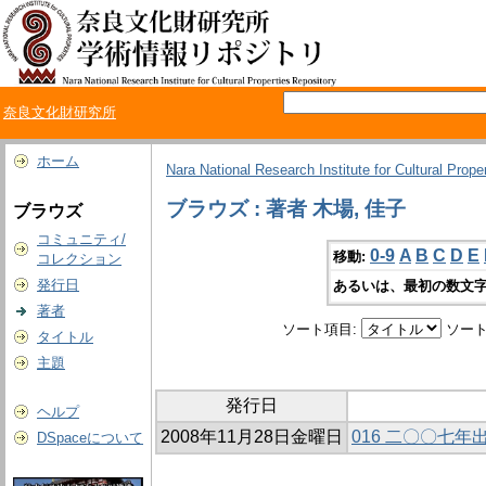
奈良文化財研究所
ホーム
Nara National Research Institute for Cultural Prope
ブラウズ : 著者 木場, 佳子
ブラウズ
コミュニティ/
0-9
A
B
C
D
E
移動:
コレクション
発行日
あるいは、最初の数文字
著者
ソート項目:
ソート
タイトル
主題
発行日
ヘルプ
2008年11月28日金曜日
016 二〇〇七
DSpaceについて