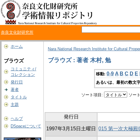
奈良文化財研究所
ホーム
Nara National Research Institute for Cultural Prope
ブラウズ : 著者 木村, 勉
ブラウズ
コミュニティ/
0-9
A
B
C
D
E
移動:
コレクション
発行日
あるいは、最初の数文字
著者
ソート項目:
ソート
タイトル
主題
発行日
ヘルプ
DSpaceについて
1997年3月15日土曜日
015 第一次大極