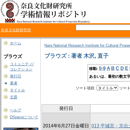
奈良文化財研究所
ホーム
Nara National Research Institute for Cultural Prope
ブラウズ : 著者 木沢, 直子
ブラウズ
コミュニティ/
0-9
A
B
C
D
E
移動:
コレクション
発行日
あるいは、最初の数文字
著者
ソート項目:
ソート
タイトル
主題
発行日
ヘルプ
DSpaceについて
2014年6月27日金曜日
013 平城宮・京