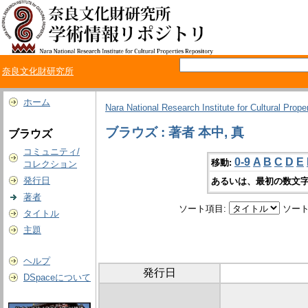
奈良文化財研究所
ホーム
Nara National Research Institute for Cultural Prope
ブラウズ : 著者 本中, 真
ブラウズ
コミュニティ/
0-9
A
B
C
D
E
移動:
コレクション
発行日
あるいは、最初の数文字
著者
ソート項目:
ソート
タイトル
主題
ヘルプ
発行日
DSpaceについて