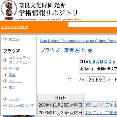
奈良文化財研究所
ホーム
Nara National Research Institute for Cultural Prope
ブラウズ : 著者 村上, 始
ブラウズ
コミュニティ/
0-9
A
B
C
D
E
移動:
コレクション
発行日
あるいは、最初の数文字
著者
ソート項目:
ソート
タイトル
主題
発行日
ヘルプ
2004年11月25日木曜日
050 二〇〇三
DSpaceについて
2003年11月25日火曜日
073 二〇〇二